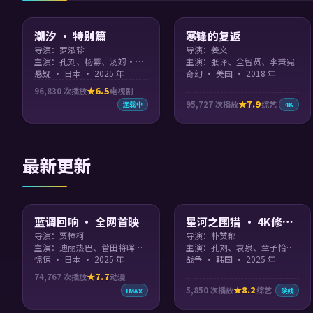
90:12
99:57
潮汐 · 特别篇
寒锋的复返
导演：罗泓轸
导演：姜文
主演：孔刘、杨幂、汤姆·汉克斯、易烊千玺 等
主演：张译、全智贤、李秉宪
悬疑 · 日本 · 2025 年
奇幻 · 美国 · 2018 年
6.5
96,830
次播放
电视剧
7.9
95,727
次播放
综艺
连载中
4K
最新更新
99:15
99:25
蓝调回响 · 全网首映
星河之围猎 · 4K修复
版
导演：贾樟柯
导演：朴赞郁
主演：迪丽热巴、菅田将晖、袁泉、黄渤 等
主演：孔刘、袁泉、章子怡、基努·里维斯 等
惊悚 · 日本 · 2025 年
战争 · 韩国 · 2025 年
7.7
74,767
次播放
动漫
8.2
5,850
次播放
综艺
IMAX
院线