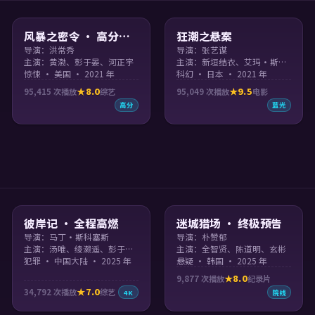
99:48
99:18
风暴之密令 · 高分必
狂潮之悬案
看
导演：洪常秀
导演：张艺谋
主演：黄渤、彭于晏、河正宇
主演：新垣结衣、艾玛·斯通、彭于晏、刘亦菲 等
惊悚 · 美国 · 2021 年
科幻 · 日本 · 2021 年
8.0
9.5
95,415
次播放
综艺
95,049
次播放
电影
高分
蓝光
99:15
99:59
彼岸记 · 全程高燃
迷城猎场 · 终极预告
导演：马丁·斯科塞斯
导演：朴赞郁
主演：汤唯、绫濑遥、彭于晏、菅田将晖
主演：全智贤、陈道明、玄彬
犯罪 · 中国大陆 · 2025 年
悬疑 · 韩国 · 2025 年
8.0
9,877
次播放
纪录片
7.0
34,792
次播放
综艺
4K
院线