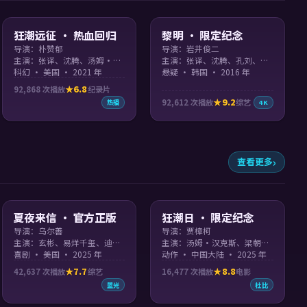
99:41
99:46
狂潮远征 · 热血回归
黎明 · 限定纪念
导演：朴赞郁
导演：岩井俊二
主演：张译、沈腾、汤姆·汉克斯
主演：张译、沈腾、孔刘、彭于晏
科幻 · 美国 · 2021 年
悬疑 · 韩国 · 2016 年
6.8
92,868
次播放
纪录片
9.2
92,612
次播放
综艺
热播
4K
查看更多
92:38
99:54
夏夜来信 · 官方正版
狂潮日 · 限定纪念
导演：乌尔善
导演：贾樟柯
主演：玄彬、易烊千玺、迪丽热巴、汤姆·汉克斯 等
主演：汤姆·汉克斯、梁朝伟、艾玛·斯通、周冬雨 等
喜剧 · 美国 · 2025 年
动作 · 中国大陆 · 2025 年
7.7
8.8
42,637
次播放
综艺
16,477
次播放
电影
蓝光
杜比